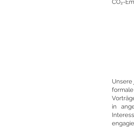
CO₂-Emi
Unsere 
formale
Vorträg
in ang
Intere
engagie