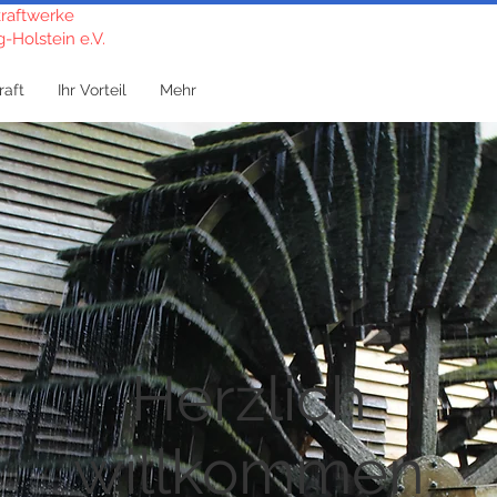
raftwerke
-Holstein e.V.
raft
Ihr Vorteil
Mehr
Herzlich
willkommen