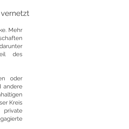
 vernetzt
rke. Mehr
dschaften
 darunter
il des
nen oder
d andere
haltigen
ser Kreis
private
agierte