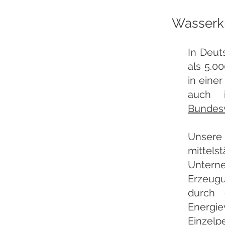
Wasserkr
In Deut
als 5.0
in eine
auch 
Bundes
Unsere
mittels
Unterne
Erzeugu
durch 
Energi
Einzelpe