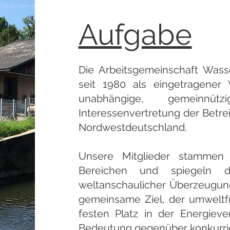
Aufgabe
Die Arbeitsgemeinschaft Wasse
seit 1980 als eingetragener 
unabhängige, gemeinnütz
Interessenvertretung der Betre
Nordwestdeutschland.
Unsere Mitglieder stammen a
Bereichen und spiegeln di
weltanschaulicher Überzeugunge
gemeinsame Ziel, der umweltf
festen Platz in der Energiev
Bedeutung gegenüber konkurrie