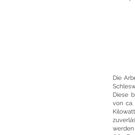
Die Arb
Schlesw
Diese b
von ca.
Kilowa
zuverlä
werden