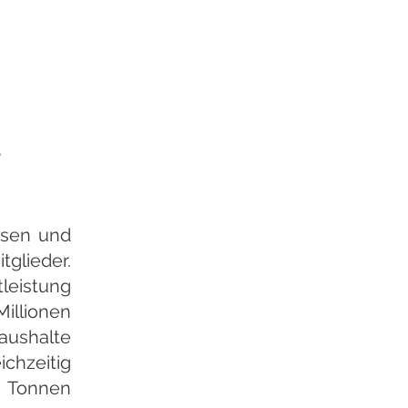
e
hsen und
tglieder.
tleistung
illionen
aushalte
chzeitig
0 Tonnen